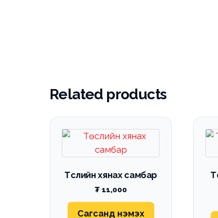
Related products
Төслийн хянах самбар
Т
₮
11,000
Сагсанд нэмэх