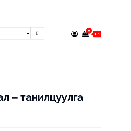
0
₮ 0
ал – танилцуулга