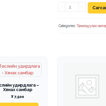
Төслийн
-
+
Сагса
санал
-
танилцуулга
Categories:
Танилцуулах мате
тоо
ширхэг
өслийн удирдлага –
Хянах самбар
₮
7,500