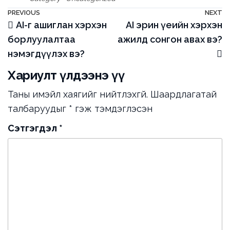
Мэдээний
Previous
PREVIOUS
NEXT
N
AI-г ашиглан хэрхэн
AI эрин үеийн хэрхэн
Post
P
цэс
борлуулалтаа
ажилд сонгон авах вэ?
нэмэгдүүлэх вэ?
Хариулт үлдээнэ үү
Таны имэйл хаягийг нийтлэхгүй.
Шаардлагатай
талбаруудыг
*
гэж тэмдэглэсэн
Сэтгэгдэл
*