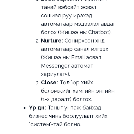
танай вэбсайт эсвэл
сошиал руу ирэхэд
автоматаар мэдээлэл авдаг
болох (Жишээ нь: Chatbot).
Nurture:
Сонирхсон хүнд
автоматаар санал илгээх
(Жишээ нь: Email эсвэл
Messenger автомат
хариулагч).
Close:
Төлбөр хийх
боломжийг хамгийн энгийн
(1-2 даралт) болгох.
Үр дүн:
Таныг унтаж байхад
бизнес чинь борлуулалт хийх
“систем”-тэй болно.