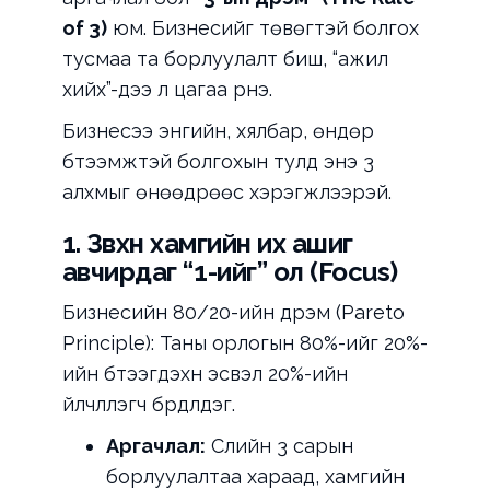
of 3)
юм. Бизнесийг төвөгтэй болгох
тусмаа та борлуулалт биш, “ажил
хийх”-дээ л цагаа үрнэ.
Бизнесээ энгийн, хялбар, өндөр
бүтээмжтэй болгохын тулд энэ 3
алхмыг өнөөдрөөс хэрэгжүүлээрэй.
1. Зөвхөн хамгийн их ашиг
авчирдаг “1-ийг” ол (Focus)
Бизнесийн 80/20-ийн дүрэм (Pareto
Principle): Таны орлогын 80%-ийг 20%-
ийн бүтээгдэхүүн эсвэл 20%-ийн
үйлчлүүлэгч бүрдүүлдэг.
Аргачлал:
Сүүлийн 3 сарын
борлуулалтаа хараад, хамгийн