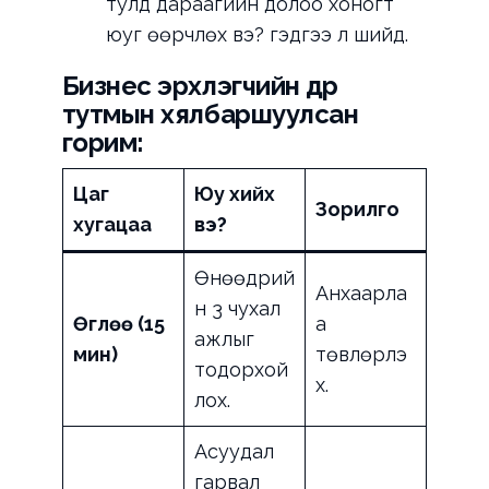
тулд дараагийн долоо хоногт
юуг өөрчлөх вэ? гэдгээ л шийд.
Бизнес эрхлэгчийн өдөр
тутмын хялбаршуулсан
горим:
Цаг
Юу хийх
Зорилго
хугацаа
вэ?
Өнөөдрий
Анхаарла
н 3 чухал
Өглөө (15
а
ажлыг
мин)
төвлөрүүлэ
тодорхой
х.
лох.
Асуудал
гарвал