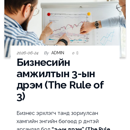
2026-06-24
By
ADMIN
0
Бизнесийн
амжилтын 3-ын
дүрэм (The Rule of
3)
Бизнес эрхлэгч танд зориулсан
хамгийн энгийн бөгөөд үр дүнтэй
аргачлал бол
“3-ын дүрэм” (The Rule