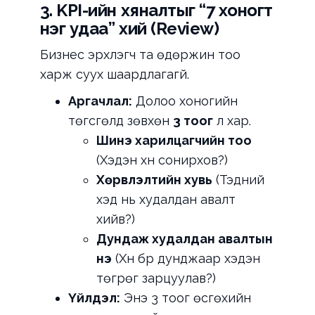
3. KPI-ийн хяналтыг “7 хоногт
нэг удаа” хий (Review)
Бизнес эрхлэгч та өдөржин тоо
харж суух шаардлагагүй.
Аргачлал:
Долоо хоногийн
төгсгөлд зөвхөн
3 тоог
л хар.
Шинэ харилцагчийн тоо
(Хэдэн хүн сонирхов?)
Хөрвүүлэлтийн хувь
(Тэдний
хэд нь худалдан авалт
хийв?)
Дундаж худалдан авалтын
үнэ
(Хүн бүр дунджаар хэдэн
төгрөг зарцуулав?)
Үйлдэл:
Энэ 3 тоог өсгөхийн