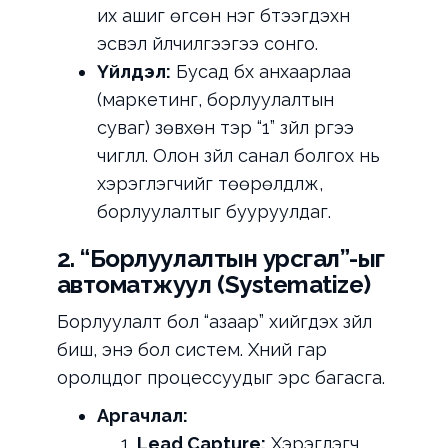
их ашиг өгсөн нэг бүтээгдэхүүн
эсвэл үйлчилгээгээ сонго.
Үйлдэл:
Бусад бүх анхаарлаа
(маркетинг, борлуулалтын
суваг) зөвхөн тэр “1” зүйл рүүгээ
чиглүүл. Олон зүйл санал болгох нь
хэрэглэгчийг төөрөлдүүлж,
борлуулалтыг бууруулдаг.
2. “Борлуулалтын урсгал”-ыг
автоматжуул (Systematize)
Борлуулалт бол “азаар” хийгдэх зүйл
биш, энэ бол систем. Хүний гар
оролцдог процессуудыг эрс багасга.
Аргачлал:
Lead Capture:
Хэрэглэгч