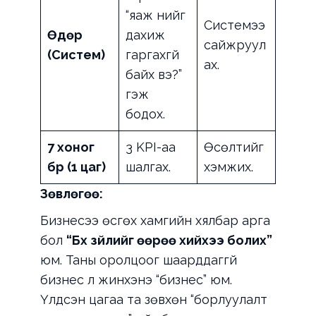
“яаж үүнийг
Системээ
Өдөр
дахиж
сайжруул
(Систем)
гаргахгүй
ах.
байх вэ?”
гэж
бодох.
7 хоног
3 KPI-аа
Өсөлтийг
бүр (1 цаг)
шалгах.
хэмжих.
Зөвлөгөө:
Бизнесээ өсгөх хамгийн хялбар арга
бол
“Бүх зүйлийг өөрөө хийхээ болих”
юм. Таны оролцоог шаарддаггүй
бизнес л жинхэнэ “бизнес” юм.
Үлдсэн цагаа та зөвхөн “борлуулалт