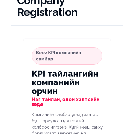
Company
Registration
Beez KPI компанийн
самбар
KPI тайлангийн
компанийн
орчин
Нэг тайлан, олон хэлтсийн
өгөгдөл
Компанийн самбар үүсгээд хэлтэс
бүрт зориулсан үнэлгээний
холбоос илгээнэ. Хүний нөөц, санхүү,
борлуулалт, маркетинг, үйл