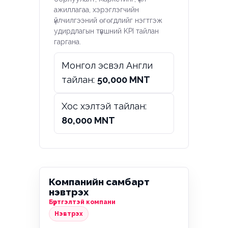
ажиллагаа, хэрэглэгчийн
үйлчилгээний өгөгдлийг нэгтгэж
удирдлагын түвшний KPI тайлан
гаргана.
Монгол эсвэл Англи
тайлан:
50,000 MNT
Хос хэлтэй тайлан:
80,000 MNT
Компанийн самбарт
нэвтрэх
Бүртгэлтэй компани
Нэвтрэх