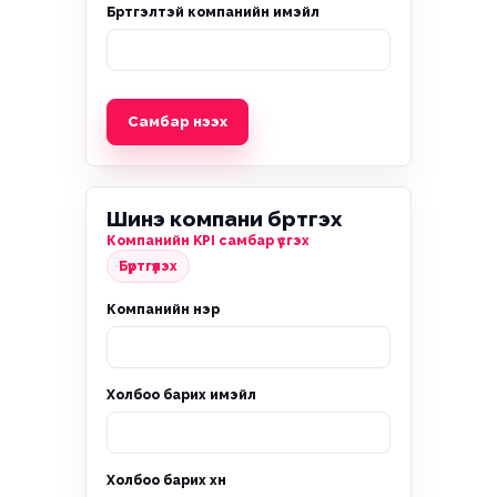
Бүртгэлтэй компанийн имэйл
Самбар нээх
Шинэ компани бүртгэх
Компанийн KPI самбар үүсгэх
Бүртгүүлэх
Компанийн нэр
Холбоо барих имэйл
Холбоо барих хүн