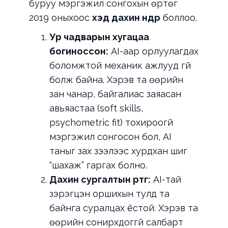
буруу мэргэжил сонгохын өртөг
2019 оныхоос
хэд дахин өндөр
боллоо.
Ур чадварын хугацаа
богиноссон:
AI-аар орлуулагдах
боломжтой механик ажлууд үгүй
болж байна. Хэрэв та өөрийн
зан чанар, байгалиас заяасан
авьяастаа (soft skills,
psychometric fit) тохироогүй
мэргэжил сонгосон бол, AI
таныг зах зээлээс хурдхан шиг
“шахаж” гаргах болно.
Дахин сургалтын өртөг:
AI-тай
зэрэгцэн оршихын тулд та
байнга суралцах ёстой. Хэрэв та
өөрийн сонирхдоггүй салбарт