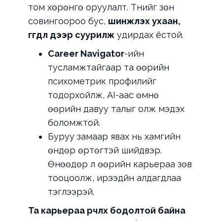
том хөрөнгө оруулалт. Түүнийг зөн
совингоороо бус,
шинжлэх ухаан,
өгөгдөл дээр суурилж
удирдах ёстой.
Career Navigator
-ийн
тусламжтайгаар та өөрийн
психометрик профилийг
тодорхойлж, AI-аас өмнө
өөрийн давуу талыг олж мэдэх
боломжтой.
Буруу замаар явах нь хамгийн
өндөр өртөгтэй шийдвэр.
Өнөөдөр л өөрийн карьераа зөв
тооцоолж, ирээдүйн алдагдлаа
тэглээрэй.
Та карьераа өөрчлөх бодолтой байна