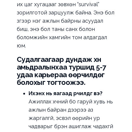
их цаг хугацааг зөвхөн “survival”
зорилготой зарцуулж байна. Энэ бол
зүгээр нэг ажлын байрны асуудал
биш, энэ бол таны санхүү болон
боломжийн хамгийн том алдагдал
юм.
Судалгаагаар дундаж хүн
амьдралынхаа туршид
5-7
удаа
карьераа өөрчилдөг
болохыг тогтоожээ.
Ихэнх нь яагаад өөрчилдөг вэ?
Ажиллах хүчний 60 гаруй хувь нь
ажлын байран дээрээ аз
жаргалгүй, эсвэл өөрийн ур
чадварыг бүрэн ашиглаж чадахгүй