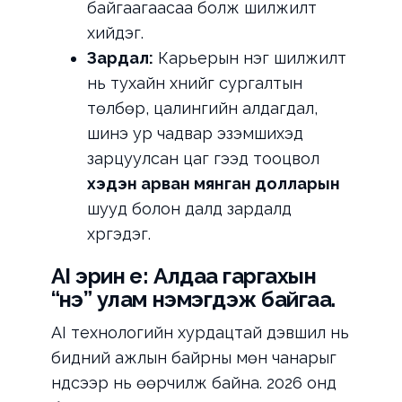
байгаагаасаа болж шилжилт
хийдэг.
Зардал:
Карьерын нэг шилжилт
нь тухайн хүнийг сургалтын
төлбөр, цалингийн алдагдал,
шинэ ур чадвар эзэмшихэд
зарцуулсан цаг гээд тооцвол
хэдэн арван мянган долларын
шууд болон далд зардалд
хүргэдэг.
AI эрин үе: Алдаа гаргахын
“үнэ” улам нэмэгдэж байгаа.
AI технологийн хурдацтай дэвшил нь
бидний ажлын байрны мөн чанарыг
үндсээр нь өөрчилж байна. 2026 онд