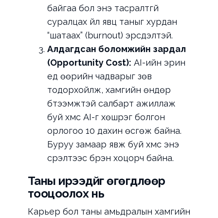
байгаа бол энэ тасралтгүй
суралцах үйл явц таныг хурдан
“шатаах” (burnout) эрсдэлтэй.
Алдагдсан боломжийн зардал
(Opportunity Cost):
AI-ийн эрин
үед өөрийн чадварыг зөв
тодорхойлж, хамгийн өндөр
бүтээмжтэй салбарт ажиллаж
буй хүмүүс AI-г хөшүүрэг болгон
орлогоо 10 дахин өсгөж байна.
Буруу замаар явж буй хүмүүс энэ
үсрэлтээс бүрэн хоцорч байна.
Таны ирээдүйг өгөгдлөөр
тооцоолох нь
Карьер бол таны амьдралын хамгийн