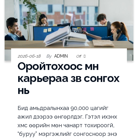
2026-06-18
By
ADMIN
Off
Оройтохоос өмнө
карьераа зөв сонгох
нь
Бид амьдралынхаа 90,000 цагийг
ажил дээрээ өнгөрүүлдэг. Гэтэл ихэнх
хүмүүс өөрийн мөн чанарт тохироогүй,
“буруу” мэргэжлийг сонгосноор энэ