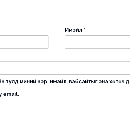
Имэйл
*
н тулд миний нэр, имэйл, вэбсайтыг энэ хөтөч д
 email.