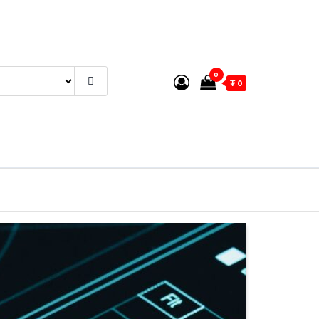
0
₮ 0