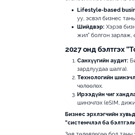
Lifestyle-based busi
уу, эсвэл бизнес тань
Шийдвэр:
Хэрэв бизн
жил” болгон зарлаж, ө
2027 онд бэлтгэх “Т
Санхүүгийн аудит:
Би
зардлуудаа шалга).
Технологийн шинэчл
чөлөөлөх.
Ирээдүйн чиг хандла
шинэчлэх (eSIM, дижит
Бизнес эрхлэгчийн хувьд
“системчлэл ба бэлтгэли
Зөв төлөвлөгөө бол таны 