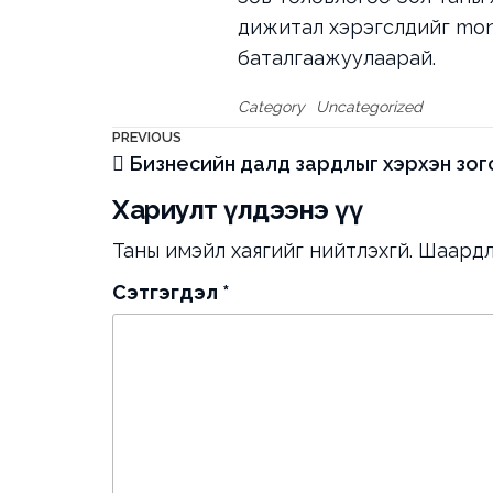
дижитал хэрэгслүүдийг
mon
баталгаажуулаарай.
Category
Uncategorized
Мэдээний
Previous
PREVIOUS
Бизнесийн далд зардлыг хэрхэн зог
Post
цэс
Хариулт үлдээнэ үү
Таны имэйл хаягийг нийтлэхгүй.
Шаардл
Сэтгэгдэл
*