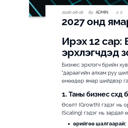
2026-06-16
By
ADMIN
0
2027 онд яма
Ирэх 12 сар: 
эрхлэгчдэд з
Бизнес эрхлэгч бүрийн ху
“дараагийн алхам руу шилжи
өнөөдөр ямар шийдвэр га
1. Таны бизнес өсөхөд
Өсөлт (Growth) гэдэг нь 
(Scaling) гэдэг нь зардал
Өөрийгөө шалгаарай: