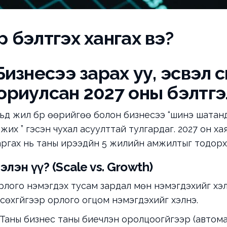
р бэлтгэх хангах вэ?
Бизнесээ зарах уу, эсвэл өс
ориулсан 2027 оны бэлтгэ
вьд жил бүр өөрийгөө болон бизнесээ “шинэ шатанд
х үү” гэсэн чухал асуулттай тулгардаг. 2027 он хая
ргах нь таны ирээдүйн 5 жилийн амжилтыг тодорх
 бэлэн үү? (Scale vs. Growth)
орлого нэмэгдэх тусам зардал мөн нэмэгдэхийг хэ
 өсөхгүйгээр орлого огцом нэмэгдэхийг хэлнэ.
Таны бизнес таны биечлэн оролцоогүйгээр (автома