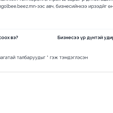
golbee.beez.mn
-ээс авч, бизнесийнхээ ирээдүйг 
соох вэ?
Бизнесээ үр дүнтэй уди
агатай талбаруудыг
*
гэж тэмдэглэсэн