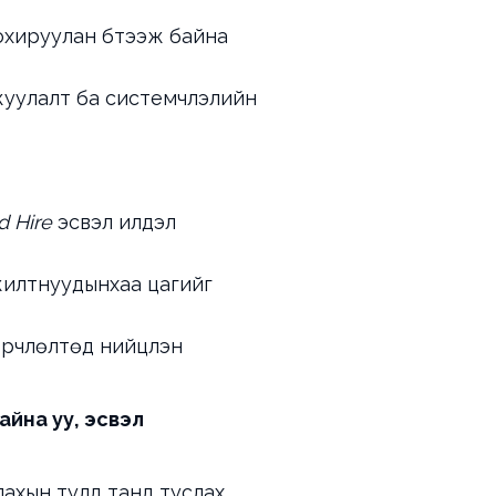
охируулан бүтээж байна
жуулалт ба системчлэлийн
d Hire
эсвэл илүүдэл
ажилтнуудынхаа цагийг
өрчлөлтөд нийцүүлэн
айна уу, эсвэл
лахын тулд танд туслах