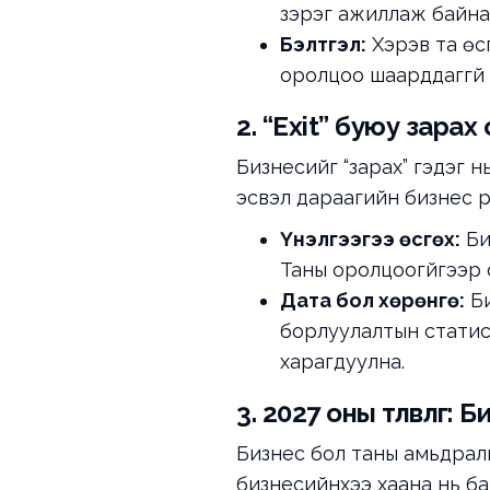
зэрэг ажиллаж байна
Бэлтгэл:
Хэрэв та өс
оролцоо шаарддаггүй с
2. “Exit” буюу зарах
Бизнесийг “зарах” гэдэг 
эсвэл дараагийн бизнес р
Үнэлгээгээ өсгөх:
Би
Таны оролцоогүйгээр 
Дата бол хөрөнгө:
Би
борлуулалтын статис
харагдуулна.
3. 2027 оны төлөвлөг
Бизнес бол таны амьдралын
бизнесийнхээ хаана нь ба