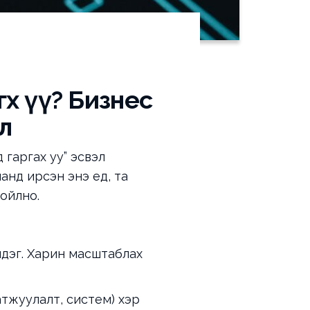
гөх үү? Бизнес
л
 гаргах уу” эсвэл
анд ирсэн энэ үед, та
ойлно.
лдэг. Харин масштаблах
тжуулалт, систем) хэр