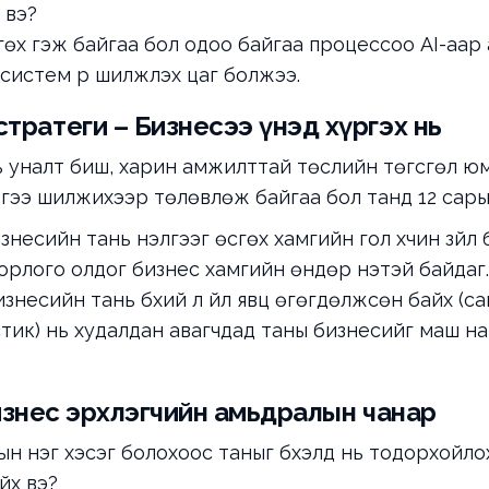
 вэ?
гөх гэж байгаа бол одоо байгаа процессоо AI-аар
истем рүү шилжүүлэх цаг болжээ.
 стратеги – Бизнесээ үнэд хүргэх нь
нь уналт биш, харин амжилттай төслийн төгсгөл юм
үүгээ шилжихээр төлөвлөж байгаа бол танд 12 сары
знесийн тань үнэлгээг өсгөх хамгийн гол хүчин зүйл
орлого олдог бизнес хамгийн өндөр үнэтэй байдаг.
знесийн тань бүхий л үйл явц өгөгдөлжсөн байх (сан
тик) нь худалдан авагчдад таны бизнесийг маш на
өө: Бизнес эрхлэгчийн амьдралын чанар
 нэг хэсэг болохоос таныг бүхэлд нь тодорхойлох 
йх вэ?