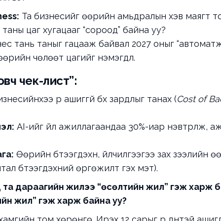
ness:
Та бизнесийг өөрийн амьдралын хэв маягт т
 таны цаг хугацааг “сороод” байна уу?
ес тань таныг гацааж байвал 2027 оныг “автомат
өрийн чөлөөт цагийг нэмэгдүүл.
овч чек-лист”:
знесийнхээ үр ашиггүй бүх зардлыг танах (
Cost of Ba
эл:
AI-ийг үйл ажиллагаандаа 30%-иар нэвтрүүлж, 
га:
Өөрийн бүтээгдэхүүн, үйлчилгээгээ зах зээлийн ө
ал бүтээгдэхүүний өргөжилт гэх мэт).
 та дараагийн жилээ “өсөлтийн жил” гэж харж б
йн жил” гэж харж байна уу?
хамгийн том хөрөнгө. Ирэх 12 сарыг үр дүнтэй ашиг