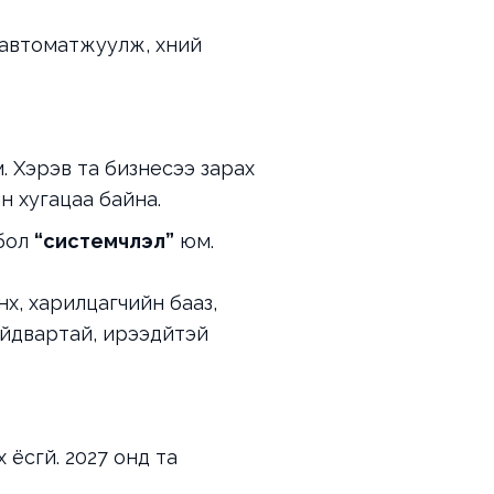
 автоматжуулж, хүний
. Хэрэв та бизнесээ зарах
н хугацаа байна.
 бол
“системчлэл”
юм.
хүү, харилцагчийн бааз,
йдвартай, ирээдүйтэй
ёсгүй. 2027 онд та