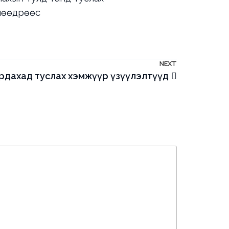
өнөөдрөөс
NEXT
Next
рдахад туслах хэмжүүр үзүүлэлтүүд
Post