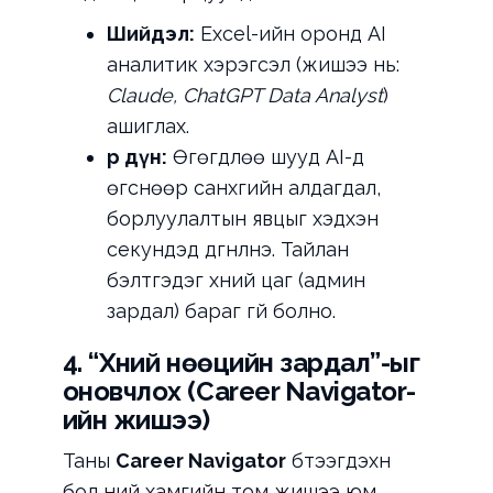
Шийдэл:
Excel-ийн оронд AI
аналитик хэрэгсэл (жишээ нь:
Claude, ChatGPT Data Analyst
)
ашиглах.
Үр дүн:
Өгөгдлөө шууд AI-д
өгснөөр санхүүгийн алдагдал,
борлуулалтын явцыг хэдхэн
секундэд дүгнүүлнэ. Тайлан
бэлтгэдэг хүний цаг (админ
зардал) бараг үгүй болно.
4. “Хүний нөөцийн зардал”-ыг
оновчлох (Career Navigator-
ийн жишээ)
Таны
Career Navigator
бүтээгдэхүүн
бол үүний хамгийн том жишээ юм.