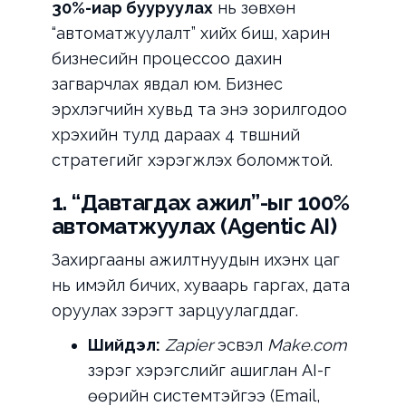
30%-иар бууруулах
нь зөвхөн
“автоматжуулалт” хийх биш, харин
бизнесийн процессоо дахин
загварчлах явдал юм. Бизнес
эрхлэгчийн хувьд та энэ зорилгодоо
хүрэхийн тулд дараах 4 түвшний
стратегийг хэрэгжүүлэх боломжтой.
1. “Давтагдах ажил”-ыг 100%
автоматжуулах (Agentic AI)
Захиргааны ажилтнуудын ихэнх цаг
нь имэйл бичих, хуваарь гаргах, дата
оруулах зэрэгт зарцуулагддаг.
Шийдэл:
Zapier
эсвэл
Make.com
зэрэг хэрэгслийг ашиглан AI-г
өөрийн системтэйгээ (Email,