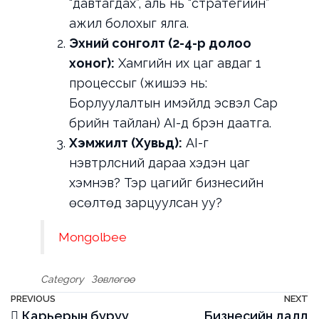
“давтагдах”, аль нь “стратегийн”
ажил болохыг ялга.
Эхний сонголт (2-4-р долоо
хоног):
Хамгийн их цаг авдаг 1
процессыг (жишээ нь:
Борлуулалтын имэйлүүд эсвэл Сар
бүрийн тайлан) AI-д бүрэн даатга.
Хэмжилт (Хувьд):
AI-г
нэвтрүүлсний дараа хэдэн цаг
хэмнэв? Тэр цагийг бизнесийн
өсөлтөд зарцуулсан уу?
Mongolbee
Category
Зөвлөгөө
Мэдээний
Previous
PREVIOUS
NEXT
N
Карьерын буруу
Бизнесийн далд