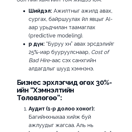
Шийдэл:
Ажилтныг ажилд авах,
сургах, байршуулах үйл явцыг AI-
аар урьдчилан таамаглах
(predictive modeling).
Үр дүн:
“Буруу хүн” авах эрсдэлийг
25%-иар бууруулснаар,
Cost of
Bad Hire
-аас үүсэх санхүүгийн
алдагдлыг шууд хэмнэнэ.
Бизнес эрхлэгчид өгөх 30%-
ийн “Хэмнэлтийн
Төлөвлөгөө”:
Аудит (1-р долоо хоног):
Багийнхныхаа хийж буй
ажлуудыг жагсаа. Аль нь