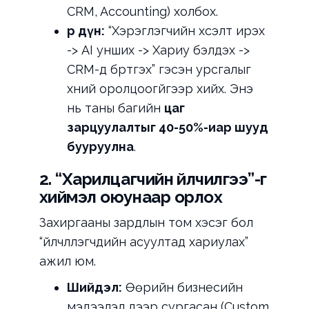
CRM, Accounting) холбох.
Үр дүн:
“Хэрэглэгчийн хүсэлт ирэх
-> AI унших -> Хариу бэлдэх ->
CRM-д бүртгэх” гэсэн урсгалыг
хүний оролцоогүйгээр хийх. Энэ
нь таны багийн
цаг
зарцуулалтыг 40-50%-иар шууд
бууруулна
.
2. “Харилцагчийн үйлчилгээ”-г
хиймэл оюунаар орлох
Захиргааны зардлын том хэсэг бол
“үйлчлүүлэгчдийн асуултад хариулах”
ажил юм.
Шийдэл:
Өөрийн бизнесийн
мэдээлэл дээр сургасан (Custom