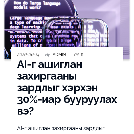
2026-06-14
By
ADMIN
Off
AI-г ашиглан
захиргааны
зардлыг хэрхэн
30%-иар бууруулах
вэ?
AI-г ашиглан захиргааны зардлыг