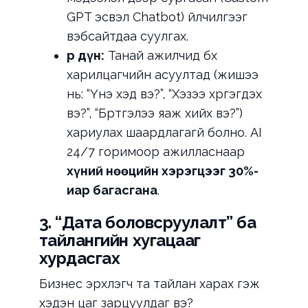
GPT эсвэл Chatbot) үйлчилгээг
вэбсайтдаа суулгах.
Үр дүн:
Танай ажилчид бүх
харилцагчийн асуултад (жишээ
нь: “Үнэ хэд вэ?”, “Хэзээ хүргэгдэх
вэ?”, “Бүртгэлээ яаж хийх вэ?”)
хариулах шаардлагагүй болно. AI
24/7 горимоор ажилласнаар
хүний нөөцийн хэрэгцээг 30%-
иар багасгана
.
3. “Дата боловсруулалт” ба
тайлангийн хугацааг
хурдасгах
Бизнес эрхлэгч та тайлан харах гэж
хэдэн цаг зарцуулдаг вэ?