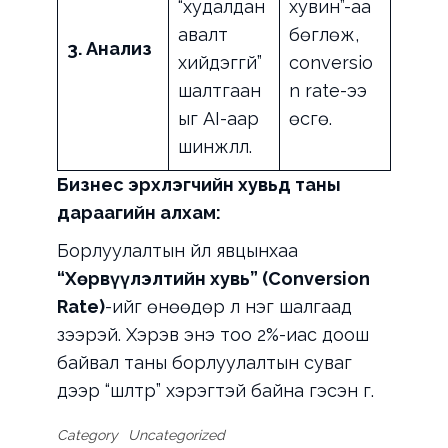
“худалдан
хувин”-аа
авалт
бөглөж,
3. Анализ
хийдэггүй”
conversio
шалтгаан
n rate-ээ
ыг AI-аар
өсгө.
шинжлүүл.
Бизнес эрхлэгчийн хувьд таны
дараагийн алхам:
Борлуулалтын үйл явцынхаа
“Хөрвүүлэлтийн хувь” (Conversion
Rate)
-ийг өнөөдөр л нэг шалгаад
үзээрэй. Хэрэв энэ тоо 2%-иас доош
байвал таны борлуулалтын суваг
дээр “шүүлтүүр” хэрэгтэй байна гэсэн үг.
Category
Uncategorized