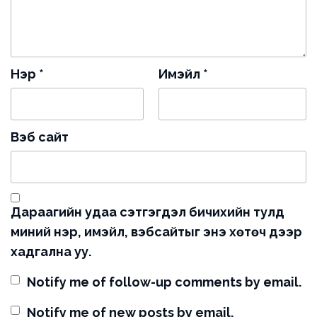
Нэр
*
Имэйл
*
Вэб сайт
Дараагийн удаа сэтгэгдэл бичихийн тулд
миний нэр, имэйл, вэбсайтыг энэ хөтөч дээр
хадгална уу.
Notify me of follow-up comments by email.
Notify me of new posts by email.