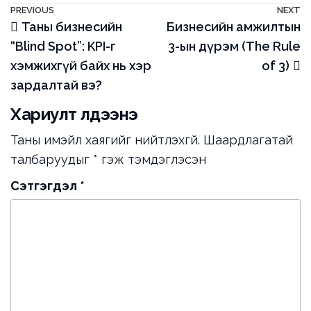
Мэдээний
Previous
PREVIOUS
NEXT
N
Таны бизнесийн
Бизнесийн амжилтын
Post
P
цэс
“Blind Spot”: KPI-г
3-ын дүрэм (The Rule
хэмжихгүй байх нь хэр
of 3)
зардалтай вэ?
Хариулт үлдээнэ үү
Таны имэйл хаягийг нийтлэхгүй.
Шаардлагатай
талбаруудыг
*
гэж тэмдэглэсэн
Сэтгэгдэл
*