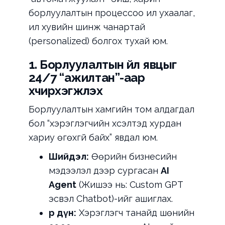
борлуулалтын процессоо илүү ухаалаг,
илүү хувийн шинж чанартай
(personalized) болгох тухай юм.
1. Борлуулалтын үйл явцыг
24/7 “ажилтан”-аар
хүчирхэгжүүлэх
Борлуулалтын хамгийн том алдагдал
бол “хэрэглэгчийн хүсэлтэд хурдан
хариу өгөхгүй байх” явдал юм.
Шийдэл:
Өөрийн бизнесийн
мэдээлэл дээр сургасан
AI
Agent
(Жишээ нь: Custom GPT
эсвэл Chatbot)-ийг ашиглах.
Үр дүн:
Хэрэглэгч танайд шөнийн