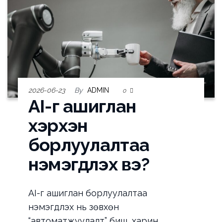
2026-06-23
By
ADMIN
0
AI-г ашиглан
хэрхэн
борлуулалтаа
нэмэгдүүлэх вэ?
AI-г ашиглан борлуулалтаа
нэмэгдүүлэх нь зөвхөн
“автоматжуулалт” биш, харин