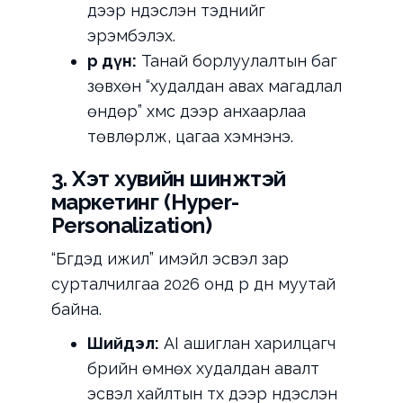
дээр үндэслэн тэднийг
эрэмбэлэх.
Үр дүн:
Танай борлуулалтын баг
зөвхөн “худалдан авах магадлал
өндөр” хүмүүс дээр анхаарлаа
төвлөрүүлж, цагаа хэмнэнэ.
3. Хэт хувийн шинжтэй
маркетинг (Hyper-
Personalization)
“Бүгдэд ижил” имэйл эсвэл зар
сурталчилгаа 2026 онд үр дүн муутай
байна.
Шийдэл:
AI ашиглан харилцагч
бүрийн өмнөх худалдан авалт
эсвэл хайлтын түүх дээр үндэслэн