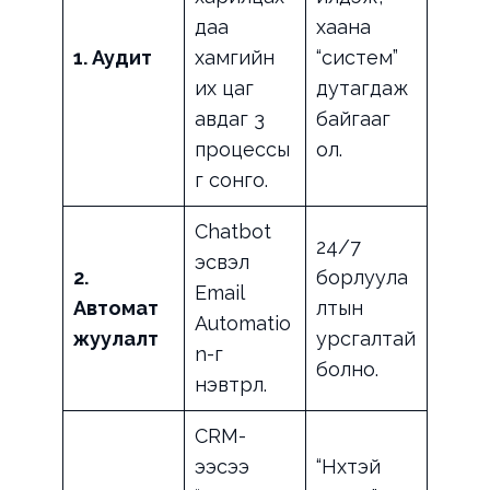
даа
хаана
1. Аудит
хамгийн
“систем”
их цаг
дутагдаж
авдаг 3
байгааг
процессы
ол.
г сонго.
Chatbot
24/7
эсвэл
2.
борлуула
Email
Автомат
лтын
Automatio
жуулалт
урсгалтай
n-г
болно.
нэвтрүүл.
CRM-
ээсээ
“Нүхтэй