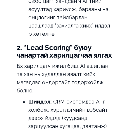
02:00 цагт хандсан ч AI түүний
асуултад хариулж, барааны үнэ,
онцлогийг тайлбарлан,
цаашлаад “захиалга хийх” үйлдэл
рүү хөтөлнө.
2. “Lead Scoring” буюу
чанартай харилцагчаа ялгах
Бүх харилцагч ижил биш. AI ашиглан
та хэн нь худалдан авалт хийх
магадлал өндөртэйг тодорхойлж
болно.
Шийдэл:
CRM системдээ AI-г
холбож, хэрэглэгчийн вэбсайт
дээрх үйлдлүүд (хуудсанд
зарцуулсан хугацаа, давтамж)