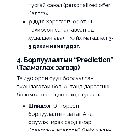
тусгай санал (personalized offer)
бэлтгэх.
Үр дүн:
Хэрэглэгч өөрт нь
тохирсон санал авсан үед
худалдан авалт хийх магадлал
3-
5 дахин нэмэгддэг
.
4. Борлуулалтын “Prediction”
(Таамаглах загвар)
Та 450 орон сууц борлуулсан
туршлагатай бол, AI танд дараагийн
боломжоо тооцоолоход тусална.
Шийдэл:
Өнгөрсөн
борлуулалтын датаг AI-д
оруулж, ирэх сард ямар
бүтээгдэхүүн эрэлттэй байх, хэдэн