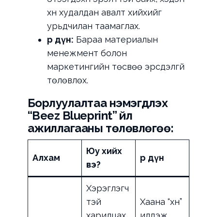
хүн худалдан авалт хийхийг
урьдчилан таамаглах.
Үр дүн:
Бараа материалын
менежмент болон
маркетингийн төсвөө эрсдэлгүй
төлөвлөх.
Борлуулалтаа нэмэгдүүлэх
“Beez Blueprint” үйл
ажиллагааны төлөвлөгөө:
Юу хийх
Алхам
Үр дүн
вэ?
Хэрэглэгч
тэй
Хаана “хүн”
харилцах
илүүдэж,