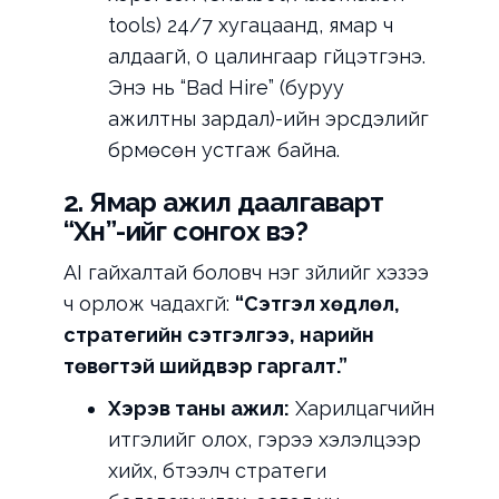
tools) 24/7 хугацаанд, ямар ч
алдаагүй, 0 цалингаар гүйцэтгэнэ.
Энэ нь “Bad Hire” (буруу
ажилтны зардал)-ийн эрсдэлийг
бүрмөсөн устгаж байна.
2. Ямар ажил даалгаварт
“Хүн”-ийг сонгох вэ?
AI гайхалтай боловч нэг зүйлийг хэзээ
ч орлож чадахгүй:
“Сэтгэл хөдлөл,
стратегийн сэтгэлгээ, нарийн
төвөгтэй шийдвэр гаргалт.”
Хэрэв таны ажил:
Харилцагчийн
итгэлийг олох, гэрээ хэлэлцээр
хийх, бүтээлч стратеги