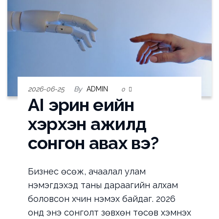
2026-06-25
By
ADMIN
0
AI эрин үеийн
хэрхэн ажилд
сонгон авах вэ?
Бизнес өсөж, ачаалал улам
нэмэгдэхэд таны дараагийн алхам
боловсон хүчин нэмэх байдаг. 2026
онд энэ сонголт зөвхөн төсөв хэмнэх