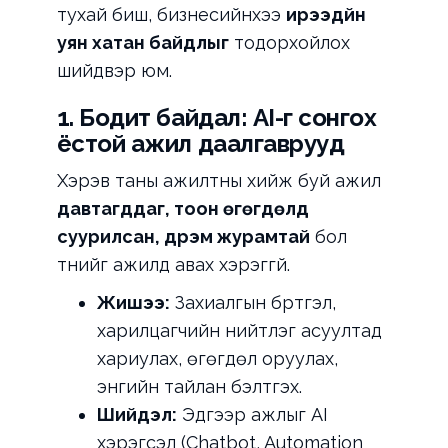
тухай биш, бизнесийнхээ
ирээдүйн
уян хатан байдлыг
тодорхойлох
шийдвэр юм.
1. Бодит байдал: AI-г сонгох
ёстой ажил даалгаврууд
Хэрэв таны ажилтны хийж буй ажил
давтагддаг, тоон өгөгдөлд
суурилсан, дүрэм журамтай
бол
түүнийг ажилд авах хэрэггүй.
Жишээ:
Захиалгын бүртгэл,
харилцагчийн нийтлэг асуултад
хариулах, өгөгдөл оруулах,
энгийн тайлан бэлтгэх.
Шийдэл:
Эдгээр ажлыг AI
хэрэгсэл (Chatbot, Automation