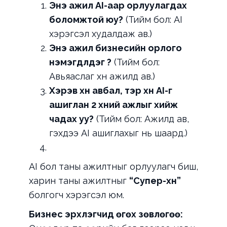
Энэ ажил AI-аар орлуулагдах
боломжтой юу?
(Тийм бол: AI
хэрэгсэл худалдаж ав.)
Энэ ажил бизнесийн орлого
нэмэгдүүлдэг үү?
(Тийм бол:
Авьяаслаг хүн ажилд ав.)
Хэрэв хүн авбал, тэр хүн AI-г
ашиглан 2 хүний ажлыг хийж
чадах уу?
(Тийм бол: Ажилд ав,
гэхдээ AI ашиглахыг нь шаард.)
AI бол таны ажилтныг орлуулагч биш,
харин таны ажилтныг
“Супер-хүн”
болгогч хэрэгсэл юм.
Бизнес эрхлэгчид өгөх зөвлөгөө: