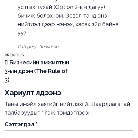
устгах тухай (Option 2-ын дагуу)
бичиж болох юм. Эсвэл танд энэ
нийтлэл дээр нэмэх, хасах зүйл байна
уу?
Category
Зөвлөгөө
Мэдээний
Previous
PREVIOUS
Бизнесийн амжилтын
Post
цэс
3-ын дүрэм (The Rule of
3)
Хариулт үлдээнэ үү
Таны имэйл хаягийг нийтлэхгүй.
Шаардлагатай
талбаруудыг
*
гэж тэмдэглэсэн
Сэтгэгдэл
*