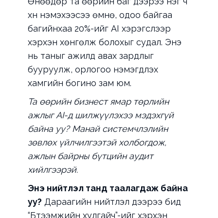
Өнөөдөр та өөрийн баг дээрээ нэг ч
хүн нэмэхээсээ өмнө, одоо байгаа
багийнхаа 20%-ийг AI хэрэгслээр
хэрхэн хөнгөлж болохыг судал. Энэ
нь таныг ажилд авах зардлыг
бууруулж, орлогоо нэмэгдүүлэх
хамгийн богино зам юм.
Та өөрийн бизнест ямар төрлийн
ажлыг AI-д шилжүүлэхээ мэдэхгүй
байна уу? Манай системчлэлийн
зөвлөх үйлчилгээтэй холбогдож,
ажлын байрны бүтцийн аудит
хийлгээрэй.
Энэ нийтлэл танд таалагдаж байна
уу?
Дараагийн нийтлэл дээрээ бид
“Бүтээмжийн хулгайч”-ийг хэрхэн