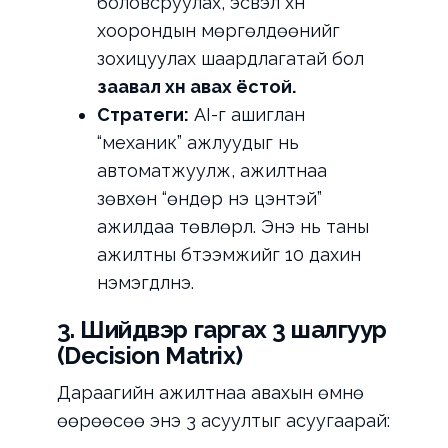
боловсруулах, эсвэл хүн
хоорондын мөргөлдөөнийг
зохицуулах шаардлагатай бол
заавал хүн авах ёстой.
Стратеги:
AI-г ашиглан
“механик” ажлуудыг нь
автоматжуулж, ажилтнаа
зөвхөн “өндөр үнэ цэнтэй”
ажилдаа төвлөрүүл. Энэ нь таны
ажилтны бүтээмжийг 10 дахин
нэмэгдүүлнэ.
3. Шийдвэр гаргах 3 шалгуур
(Decision Matrix)
Дараагийн ажилтнаа авахын өмнө
өөрөөсөө энэ 3 асуултыг асуугаарай: