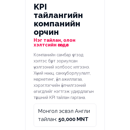
KPI
тайлангийн
компанийн
орчин
Нэг тайлан, олон
хэлтсийн өгөгдөл
Компанийн самбар үүсгээд
хэлтэс бүрт зориулсан
үнэлгээний холбоос илгээнэ.
Хүний нөөц, санхүү, борлуулалт,
маркетинг, үйл ажиллагаа,
хэрэглэгчийн үйлчилгээний
өгөгдлийг нэгтгэж удирдлагын
түвшний KPI тайлан гаргана.
Монгол эсвэл Англи
тайлан:
50,000 MNT