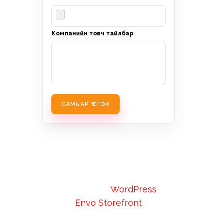
Компанийн товч тайлбар
САМБАР ҮҮСГЭХ
Proudly powered by
WordPress
|
Theme:
Envo Storefront