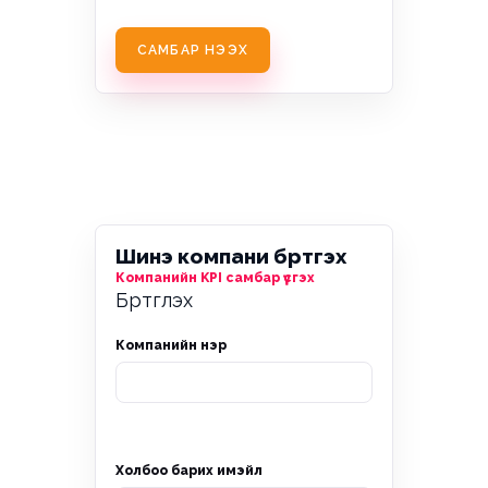
САМБАР НЭЭХ
Шинэ компани бүртгэх
Компанийн KPI самбар үүсгэх
Бүртгүүлэх
Компанийн нэр
Холбоо барих имэйл