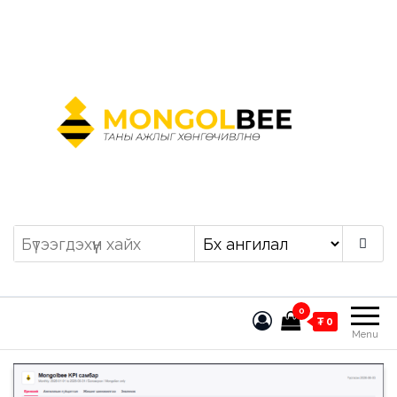
Mongolbee
0
₮ 0
Menu