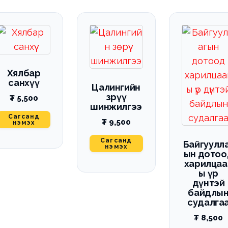
Хялбар
санхүү
Цалингийн
зөрүү
₮
5,500
шинжилгээ
Сагсанд
₮
9,500
нэмэх
Сагсанд
Байгуулл
нэмэх
ын дотоо
харилцаа
ы үр
дүнтэй
байдлы
судалга
₮
8,500