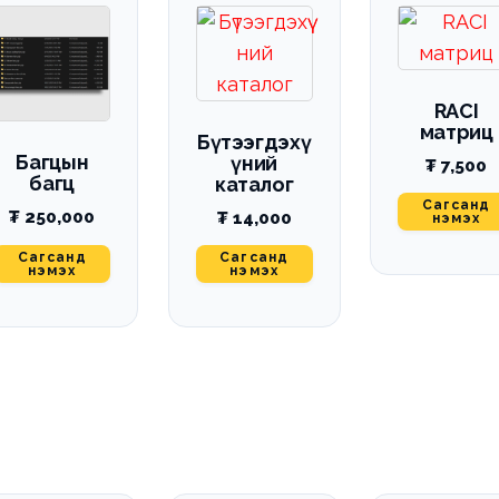
RACI
матриц
Бүтээгдэхү
Багцын
үний
₮
7,500
багц
каталог
Сагсанд
₮
250,000
₮
14,000
нэмэх
Сагсанд
Сагсанд
нэмэх
нэмэх