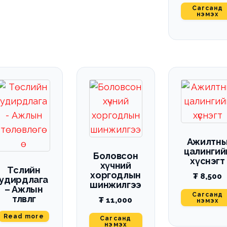
Сагсанд
нэмэх
Ажилтн
цалингий
Боловсон
хүснэгт
хүчний
Төслийн
хоргодлын
₮
8,500
удирдлага
шинжилгээ
– Ажлын
Сагсанд
төлөвлөгөө
₮
11,000
нэмэх
Read more
Сагсанд
нэмэх