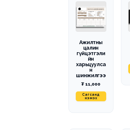
Ажилтны
цалин
гүйцэтгэли
йн
харьцуулса
н
шинжилгээ
₮
11,000
Сагсанд
нэмэх