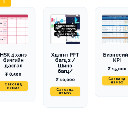
HSK 4 ханз
Хөдөлгөөнт PPT
Бизнесий
бичгийн
багц 2 /
KPI
дасгал
Шинэ
₮
15,000
багц/
₮
8,500
Сагсанд
₮
10,000
нэмэх
Сагсанд
нэмэх
Сагсанд
нэмэх