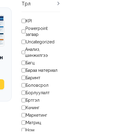
Төрөл
KPI
Powerpoint
загвар
Uncategorized
Анализ,
шинжилгээ
н
Багц
Бараа материал
Баримт
Боловсрол
Борлуулалт
Бүртгэл
Көүчинг
Маркетинг
Матриц
Ном