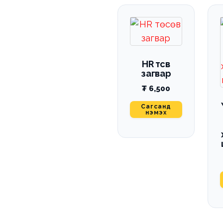
HR төсөв
загвар
₮
6,500
Сагсанд
нэмэх