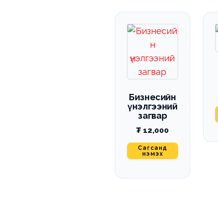
Бизнесийн
үнэлгээний
загвар
₮
12,000
Сагсанд
нэмэх