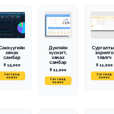
Санхүүгийн
Дүнгийн
Сургалты
хянах
хүснэгт,
зорилго
самбар
хянах
төлөвлөгч
самбар
₮
15,000
₮
11,000
₮
11,000
Сагсанд
Сагсанд
нэмэх
нэмэх
Сагсанд
нэмэх