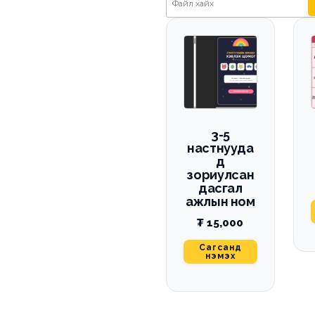
3-5
настнууда
д
зориулсан
дасгал
ажлын ном
₮
15,000
Сагсанд
нэмэх