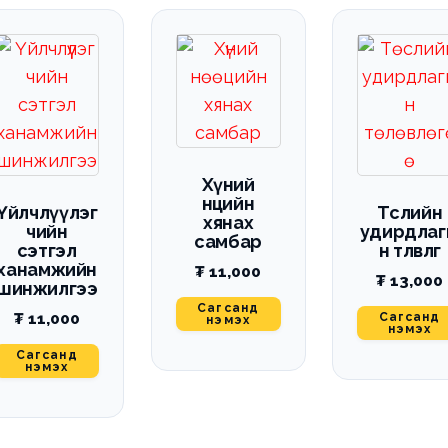
Хүний
нөөцийн
Үйлчлүүлэг
Төслийн
хянах
чийн
удирдла
самбар
сэтгэл
н төлөвлөгөө
ханамжийн
₮
11,000
₮
13,000
шинжилгээ
Сагсанд
Сагсанд
₮
11,000
нэмэх
нэмэх
Сагсанд
нэмэх