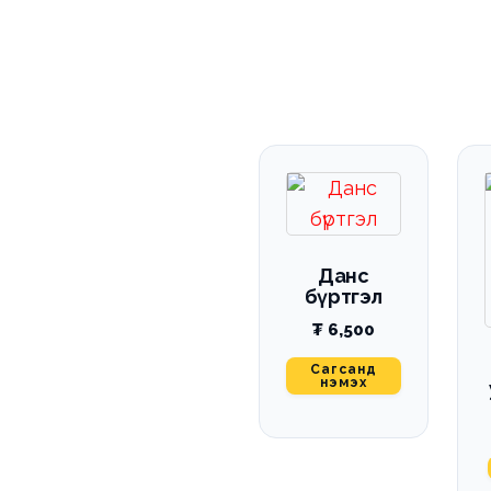
Данс
бүртгэл
₮
6,500
Сагсанд
нэмэх