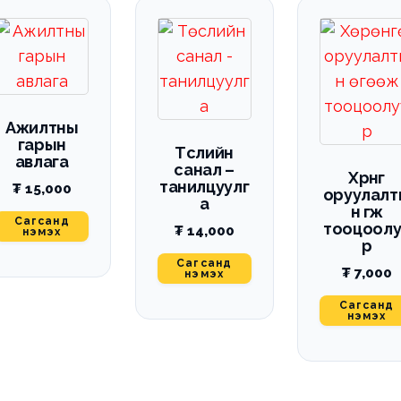
Ажилтны
гарын
Төслийн
авлага
санал –
Хөрөнгө
танилцуулг
₮
15,000
оруулалт
а
н өгөөж
Сагсанд
тооцоолу
₮
14,000
нэмэх
р
Сагсанд
₮
7,000
нэмэх
Сагсанд
нэмэх