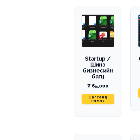
Startup /
Шинэ
бизнесийн
багц
₮
65,000
Сагсанд
нэмэх