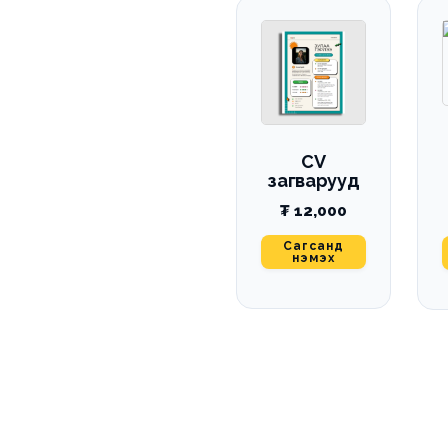
CV
загварууд
₮
12,000
Сагсанд
нэмэх