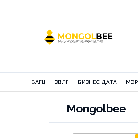
Mongolbee
БАГЦ
ЗӨВЛӨГӨӨ
БИЗНЕС ДАТА
МЭР
Mongolbee