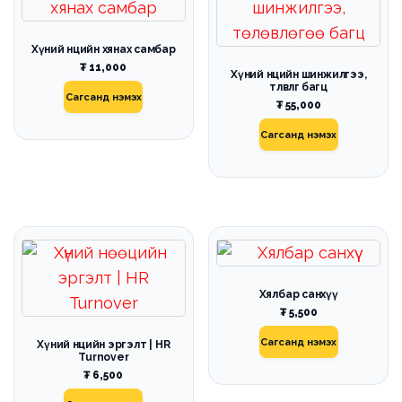
Хүний нөөцийн хянах самбар
₮
11,000
Хүний нөөцийн шинжилгээ,
төлөвлөгөө багц
Сагсанд нэмэх
₮
55,000
Сагсанд нэмэх
Хялбар санхүү
₮
5,500
Сагсанд нэмэх
Хүний нөөцийн эргэлт | HR
Turnover
₮
6,500