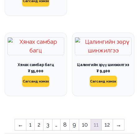
Сагсанд нэмэх
Хянах самбар багц
Цалингийн зөрүү шинжилгээ
₮
55,000
₮
9,500
Сагсанд нэмэх
Сагсанд нэмэх
←
1
2
3
…
8
9
10
11
12
→