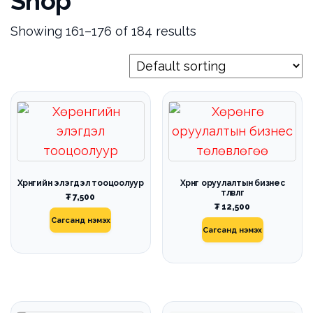
Shop
Showing 161–176 of 184 results
Хөрөнгийн элэгдэл тооцоолуур
Хөрөнгө оруулалтын бизнес
төлөвлөгөө
₮
7,500
₮
12,500
Сагсанд нэмэх
Сагсанд нэмэх