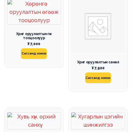
Хөрөнгө оруулалтын өгөөж
тооцоолуур
₮
7,000
Сагсанд нэмэх
Хөрөнгө оруулалтын санал
₮
7,900
Сагсанд нэмэх