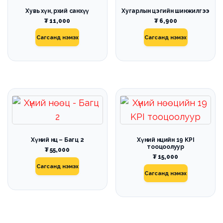
Хувь хүн, өрхий санхүү
Хугарлын цэгийн шинжилгээ
₮
11,000
₮
6,900
Сагсанд нэмэх
Сагсанд нэмэх
Хүний нөөц – Багц 2
Хүний нөөцийн 19 KPI
тооцоолуур
₮
55,000
₮
15,000
Сагсанд нэмэх
Сагсанд нэмэх