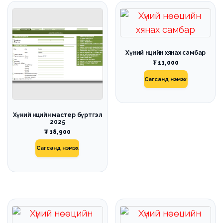
Хүний нөөцийн хянах самбар
₮
11,000
Сагсанд нэмэх
Хүний нөөцийн мастер бүртгэл
2025
₮
18,900
Сагсанд нэмэх