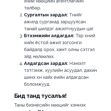
хүний нөөцийн агентлагийн
төлбөр.
Сургалтын зардал:
Түүнийг
ажилд сургахад зарцуулсан
танай шилдэг ажилтнуудын цаг.
Бүтээмжийн алдагдал:
Тэр хүний
хийх ёстой ажил зогсонги
байдалд орох, хамт олны сэтгэл
зүйд нөлөөлөх.
Алдагдсан зардал:
Нэмэлт
тэтгэмж, хуулийн асуудал, дахин
шинэ хүн хайх үеийн алдагдсан
боломжууд.
Бид танд тусалъя!
Таны бизнесийн нөөцийг хэмнэх