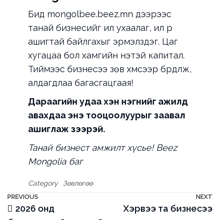
Бид
mongolbee.beez.mn
дээрээс
танай бизнесийг илүү ухаалаг, илүү үр
ашигтай байлгахыг эрмэлздэг. Цаг
хугацаа бол хамгийн үнэтэй капитал.
Тиймээс бизнесээ зөв хүмүүсээр бүрдүүлж,
алдагдлаа багасгацгаая!
Дараагийн удаа хэн нэгнийг ажилд
авахдаа энэ тооцоолуурыг заавал
ашиглаж үзээрэй.
Танай бизнест амжилт хүсье!
Beez
Mongolia баг
Category
Зөвлөгөө
Мэдээний
Previous
PREVIOUS
NEXT
N
2026 онд
Хэрвээ та бизнесээ
Post
P
цэс