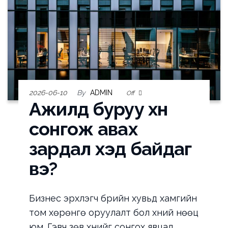
2026-06-10
By
ADMIN
Off
Ажилд буруу хүн
сонгож авах
зардал хэд байдаг
вэ?
Бизнес эрхлэгч бүрийн хувьд хамгийн
том хөрөнгө оруулалт бол хүний нөөц
юм. Гэвч зөв хүнийг сонгох явцад