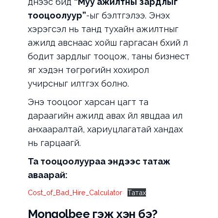
үүднээс бид
“Муу ажилтны зардлыг
тооцоолуур”
-ыг бэлтгэлээ. Энэхүү
хэрэгсэл нь танд тухайн ажилтныг
ажилд авснаас хойш гаргасан бүхий л
бодит зардлыг тооцож, таны бизнест
яг хэдэн төгрөгийн хохирол
учирсныг илтгэх болно.
Энэ тооцоог харсан цагт та
дараагийн ажилд авах үйл явцдаа илүү
анхааралтай, хариуцлагатай хандах
нь гарцаагүй.
Та тооцоолуураа эндээс татаж
аваарай:
Cost_of_Bad_Hire_Calculator
Татах
Mongolbee гэж хэн бэ?