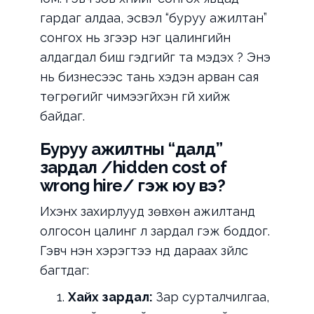
гардаг алдаа, эсвэл “буруу ажилтан”
сонгох нь зүгээр нэг цалингийн
алдагдал биш гэдгийг та мэдэх үү? Энэ
нь бизнесээс тань хэдэн арван сая
төгрөгийг чимээгүйхэн үгүй хийж
байдаг.
Буруу ажилтны “далд”
зардал /hidden cost of
wrong hire/ гэж юу вэ?
Ихэнх захирлууд зөвхөн ажилтанд
олгосон цалинг л зардал гэж боддог.
Гэвч үнэн хэрэгтээ үүнд дараах зүйлс
багтдаг:
Хайх зардал:
Зар сурталчилгаа,